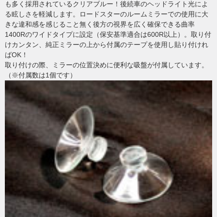
も多く採用されているクリアブルー！後続車のヘッドライト光によ
る眩しさを軽減します。ロードスターのルームミラーでの使用に大
きな違和感を感じること無く後方の視界を広く確保できる曲率
1400Rのワイドタイプに設定（保安基準適合は600R以上）。取り付
けカンタン、純正ミラーの上から付属のテープを使用し貼り付けれ
ばOK！
取り付けの際、ミラーの位置決めに便利な吸盤が付属しています。
（※付属数は1個です）