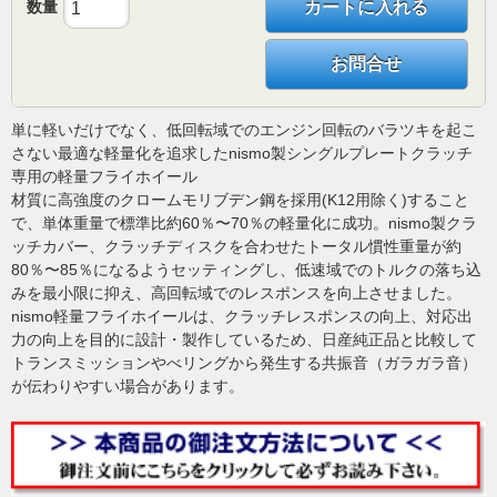
数量
カートに入れる
お問合せ
単に軽いだけでなく、低回転域でのエンジン回転のバラツキを起こ
さない最適な軽量化を追求したnismo製シングルプレートクラッチ
専用の軽量フライホイール
材質に高強度のクロームモリブデン鋼を採用(K12用除く)すること
で、単体重量で標準比約60％〜70％の軽量化に成功。nismo製クラ
ッチカバー、クラッチディスクを合わせたトータル慣性重量が約
80％〜85％になるようセッティングし、低速域でのトルクの落ち込
みを最小限に抑え、高回転域でのレスポンスを向上させました。
nismo軽量フライホイールは、クラッチレスポンスの向上、対応出
力の向上を目的に設計・製作しているため、日産純正品と比較して
トランスミッションやべリングから発生する共振音（ガラガラ音）
が伝わりやすい場合があります。