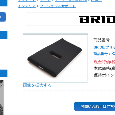
インテリア
>
クッション＆サポート
H
商品番号： 
BRIDE/ブ
商品番号：K2
現金特価(税
本体価格(税
獲得ポイン
画像を拡大する