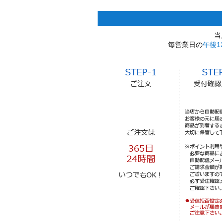
当
毎営業日の
午後1