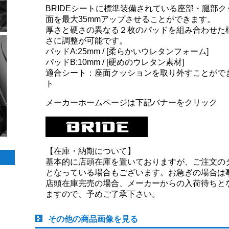
BRIDEシートに標準装備されている座部・腿部
面を最大35mmアップさせることができます。
厚さと硬さの異なる２枚のパッドを組み合わせた
さに調整が可能です。
パッドA:25mm / [柔らかいウレタンフォーム]
パッドB:10mm / [硬めのウレタン素材]
適合シート：座面クッションを取り外すことができるB
ト
メーカーホームページは下記バナーをクリック
【在庫・納期について】
基本的に店頭在庫を置いておりますが、ご注文の
となっている場合もございます。お急ぎの場合は
店頭在庫完売の場合、メーカーからの入荷待ちと
ますので、予めご了承下さい。
その他の商品画像を見る