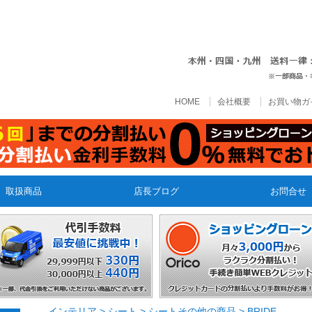
HOME
会社概要
お買い物ガ
取扱商品
店長ブログ
お問合せ
インテリア
>
シート
>
シートその他の商品
>
BRIDE